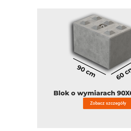
Blok o wymiarach 90
Zobacz szczegóły