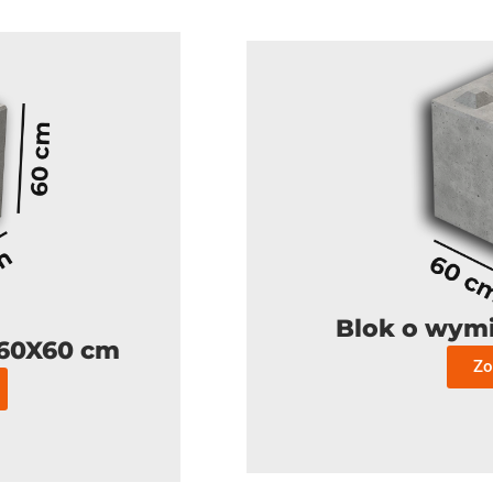
Blok o wym
X60X60 cm
Zo