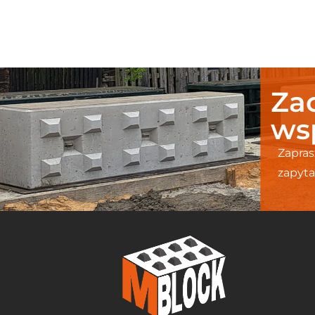
Zac
ws
Zapras
zapyta