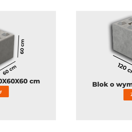
80X60X60 cm
Blok o wym
y